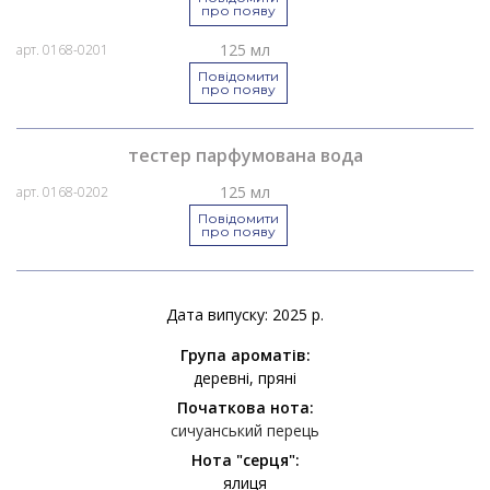
про появу
125 мл
арт. 0168-0201
Повідомити
про появу
тестер парфумована вода
125 мл
арт. 0168-0202
Повідомити
про появу
Дата випуску: 2025 р.
Група ароматів:
деревні
пряні
Початкова нота:
сичуанський перець
Нота "серця":
ялиця