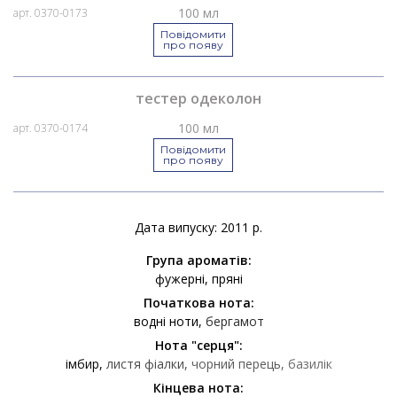
100 мл
арт. 0370-0173
Повідомити
про появу
тестер одеколон
100 мл
арт. 0370-0174
Повідомити
про появу
Дата випуску: 2011 р.
Група ароматів:
фужерні
пряні
Початкова нота:
водні ноти
бергамот
Нота "серця":
імбир
листя фіалки
чорний перець
базилік
Кінцева нота: