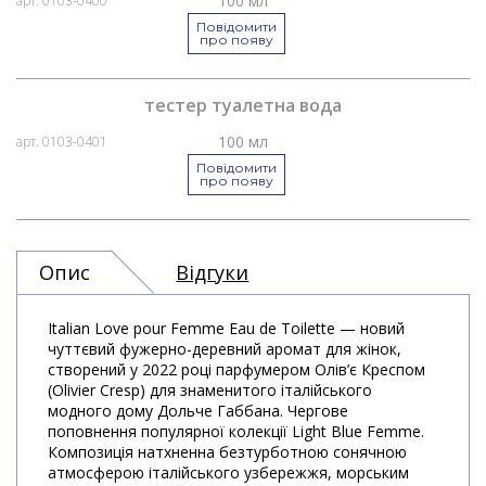
100 мл
арт. 0103-0400
Повідомити
про появу
тестер туалетна вода
100 мл
арт. 0103-0401
Повідомити
про появу
Опис
Відгуки
Italian Love pour Femme Eau de Toilette — новий
чуттєвий фужерно-деревний аромат для жінок,
створений у 2022 році парфумером Олів’є Креспом
(Olivier Cresp) для знаменитого італійського
модного дому Дольче Габбана. Чергове
поповнення популярної колекції Light Blue Femme.
Композиція натхненна безтурботною сонячною
атмосферою італійського узбережжя, морським