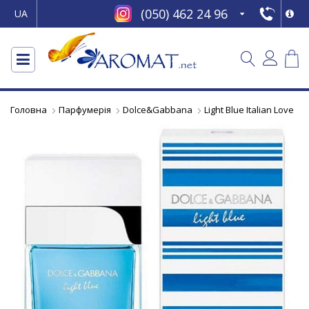
(050) 462 24 96
UA
Головна
Парфумерія
Dolce&Gabbana
Light Blue Italian Love