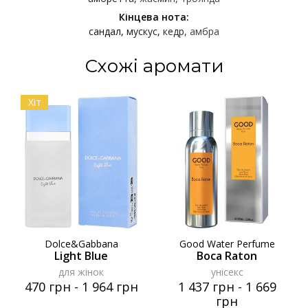
Кінцева нота:
сандал
мускус
кедр
амбра
Схожі аромати
Хіт
Dolce&Gabbana
Good Water Perfume
Light Blue
Boca Raton
для жінок
унісекс
470 грн
-
1 964 грн
1 437 грн
-
1 669
грн