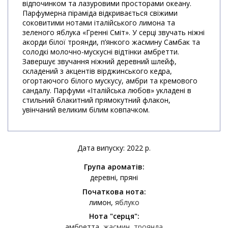
відпочинком та лазуровими просторами океану.
Парфумерна піраміда відкривається свіжими
соковитими нотами італійського лимона та
зеленого яблука «Гренні Сміт». У серці звучать ніжні
акорди білої троянди, п’янкого жасмину Самбак та
солодкі молочно-мускусні відтінки амбретти.
Завершує звучання ніжний деревний шлейф,
складений з акцентів вірджинського кедра,
огортаючого білого мускусу, амбри та кремового
сандалу. Парфуми «Італійська любов» укладені в
стильний блакитний прямокутний флакон,
увінчаний великим білим ковпачком.
Дата випуску: 2022 р.
Група ароматів:
деревні
пряні
Початкова нота:
лимон
яблуко
Нота "серця":
амбретта
жасмин
троянда