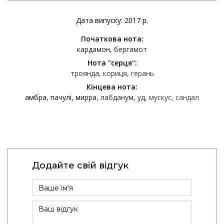
Дата випуску: 2017 р.
Початкова нота:
кардамон
бергамот
Нота "серця":
троянда
кориця
герань
Кінцева нота:
амбра
пачулі
мирра
лабданум
уд
мускус
сандал
Додайте свій відгук