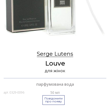
Serge Lutens
Louve
для жінок
парфумована вода
50 мл
арт. 0329-0096
Повідомити
про появу