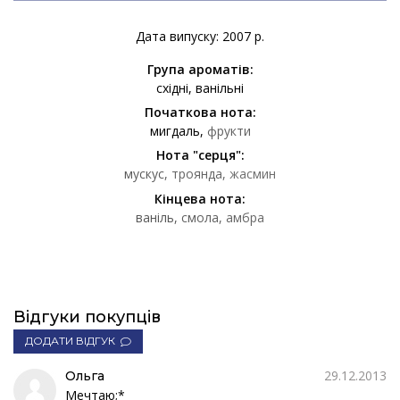
Дата випуску: 2007 р.
Група ароматів:
східні
ванільні
Початкова нота:
мигдаль
фрукти
Нота "серця":
мускус
троянда
жасмин
Кінцева нота:
ваніль
смола
амбра
Відгуки покупців
ДОДАТИ ВІДГУК
29.12.2013
Ольга
Мечтаю;*