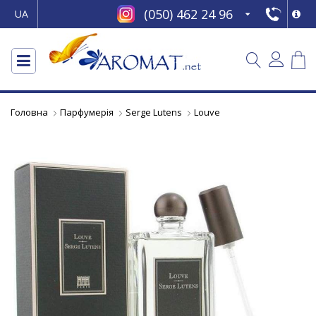
(050) 462 24 96
UA
Головна
Парфумерія
Serge Lutens
Louve