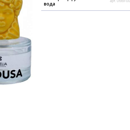
арт. 0669-0
вода