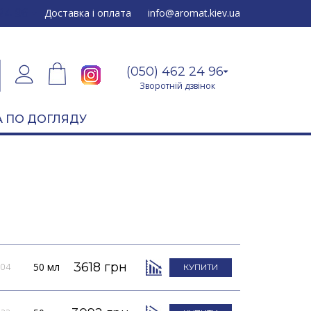
24 96
Доставка і оплата
info@aromat.kiev.ua
(050) 462 24 96
Зворотній дзвінок
 ПО ДОГЛЯДУ
3618 грн
50 мл
004
КУПИТИ