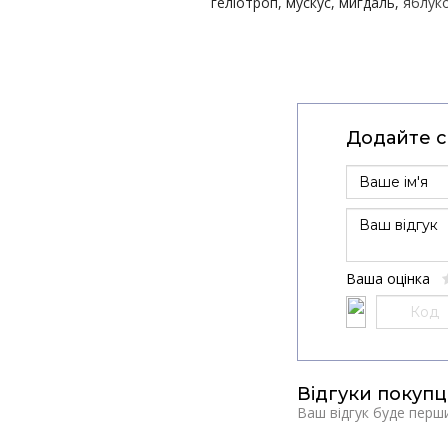
геліотроп
мускус
мигдаль
яблук
Додайте св
Ваша оцінка
Відгуки покупц
Ваш відгук буде перш