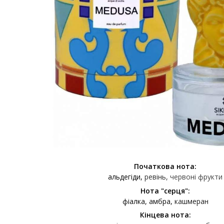
Початкова нота:
альдегіди
ревінь
червоні фрукти
Нота "серця":
фіалка
амбра
кашмеран
Кінцева нота: