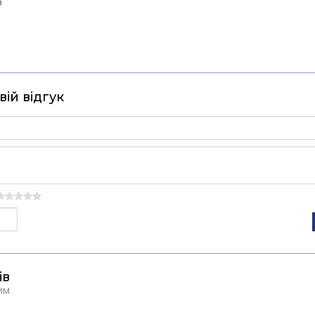
о
ій відгук
ів
им