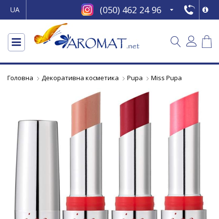
(050) 462 24 96
UA
Головна
Декоративна косметика
Pupa
Miss Pupa