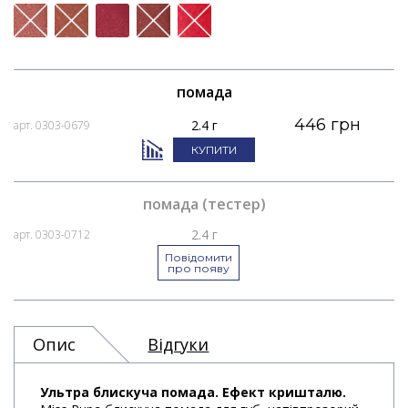
помада
446 грн
2.4 г
арт. 0303-0679
КУПИТИ
помада (тестер)
2.4 г
арт. 0303-0712
Повідомити
про появу
Опис
Відгуки
Ультра блискуча помада. Ефект кришталю.