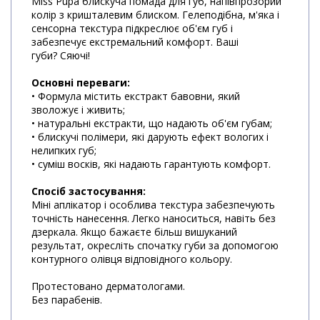
Miss Pupa блискуча помада для губ, напівпрозорий
колір з кришталевим блиском. Гелеподібна, м'яка і
сенсорна текстура підкреслює об'єм губ і
забезпечує екстремальний комфорт. Ваші
губи? Сяючі!
Основні переваги:
• Формула містить екстракт бавовни, який
зволожує і живить;
• натуральні екстракти, що надають об'єм губам;
• блискучі полімери, які дарують ефект вологих і
нелипких губ;
• суміш восків, які надають гарантують комфорт.
Спосіб застосування:
Міні аплікатор і особлива текстура забезпечують
точність нанесення. Легко наноситься, навіть без
дзеркала. Якщо бажаєте більш вишуканий
результат, окресліть спочатку губи за допомогою
контурного олівця відповідного кольору.
Протестовано дерматологами.
Без парабенів.