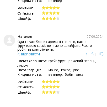
Кінцева нота:
ветивер
Рейтинг:
Стійкість:
Шлейф:
07.09.2024
Наталия
Один з улюблених ароматів на літо, пахне
фруктовою свіжістю і гарно шлейфить. Часто
роблять компліменти.
1
|
ВІДПОВІСТИ
Початкова нота:
грейпфрут
рожевий перець
лимон
Нота "серця":
манго
кокос
рис
Кінцева нота:
ветивер
боби тонка
Рейтинг:
Стійкість:
Шлейф: