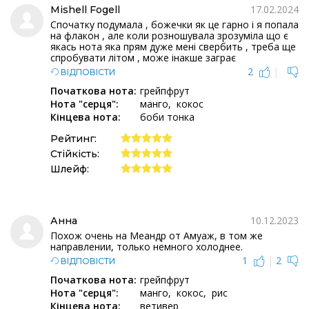
17.02.2024
Mishell Fogell
Спочатку подумала , божечки як це гарно і я попала
на флакон , але коли розношувала зрозуміла що є
якась нота яка прям дуже мені свербить , треба ще
спробувати літом , може інакше заграє
2
|
ВІДПОВІСТИ
Початкова нота:
грейпфрут
Нота "серця":
манго
кокос
Кінцева нота:
боби тонка
Рейтинг:
Стійкість:
Шлейф:
10.12.2023
Анна
Похож очень на Меандр от Амуаж, в том же
направлении, только немного холоднее.
1
|
2
ВІДПОВІСТИ
Початкова нота:
грейпфрут
Нота "серця":
манго
кокос
рис
Кінцева нота:
ветивер