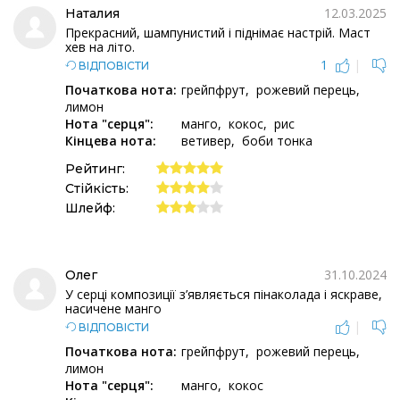
12.03.2025
Наталия
Прекрасний, шампунистий і піднімає настрій. Маст
хев на літо.
1
|
ВІДПОВІСТИ
Початкова нота:
грейпфрут
рожевий перець
лимон
Нота "серця":
манго
кокос
рис
Кінцева нота:
ветивер
боби тонка
Рейтинг:
Стійкість:
Шлейф:
31.10.2024
Олег
У серці композиції з’являється пінаколада і яскраве,
насичене манго
|
ВІДПОВІСТИ
Початкова нота:
грейпфрут
рожевий перець
лимон
Нота "серця":
манго
кокос