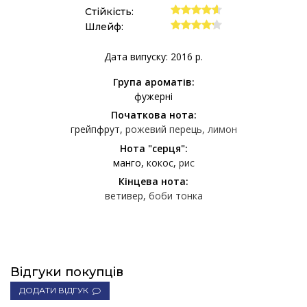
Стійкість:
Шлейф:
Дата випуску: 2016 р.
Група ароматів:
фужерні
Початкова нота:
грейпфрут
рожевий перець
лимон
Нота "серця":
манго
кокос
рис
Кінцева нота:
ветивер
боби тонка
Відгуки покупців
ДОДАТИ ВІДГУК