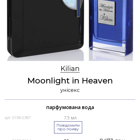
Kilian
Moonlight in Heaven
унісекс
парфумована вода
7.5 мл
арт. 0198-0387
Повідомити
про появу