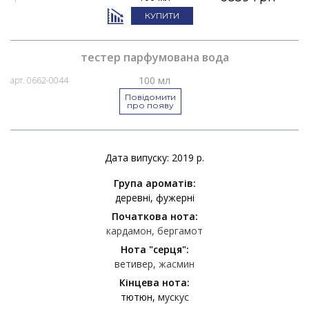
КУПИТИ
тестер парфумована вода
100 мл
арт. 0662-0044
Повідомити
про появу
Дата випуску: 2019 р.
Група ароматів:
деревні
фужерні
Початкова нота:
кардамон
бергамот
Нота "серця":
ветивер
жасмин
Кінцева нота:
тютюн
мускус