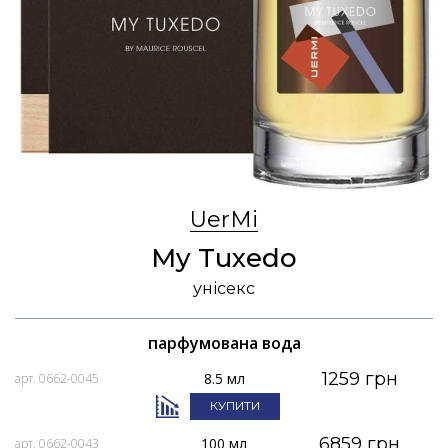
UerMi
My Tuxedo
унісекс
парфумована вода
1259 грн
8.5 мл
арт. 0662-0045
КУПИТИ
6859 грн
100 мл
арт. 0662-0043