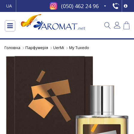
(050) 462 24 96
UA
Головна
Парфумерія
UerMi
My Tuxedo