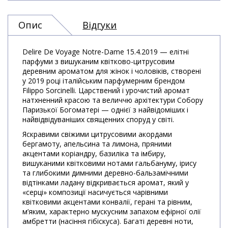
Опис
Відгуки
Delire De Voyage Notre-Dame 15.4.2019 — елітні
парфуми з вишуканим квітково-цитрусовим
деревним ароматом для жінок і чоловіків, створені
у 2019 році італійським парфумерним брендом
Filippo Sorcinelli. Царствений і урочистий аромат
натхненний красою та величчю архітектури Собору
Паризької Богоматері — однієї з найвідоміших і
найвідвідуваніших священних споруд у світі.
Яскравими свіжими цитрусовими акордами
бергамоту, апельсина та лимона, пряними
акцентами коріандру, базиліка та імбиру,
вишуканими квітковими нотами гальбануму, ірису
та глибокими димними деревно-бальзамічними
відтінками ладану відкривається аромат, який у
«серці» композиції насичується чарівними
квітковими акцентами конвалії, герані та рівним,
м’яким, характерно мускусним запахом ефірної олії
амбретти (насіння гібіскуса). Багаті деревні ноти,