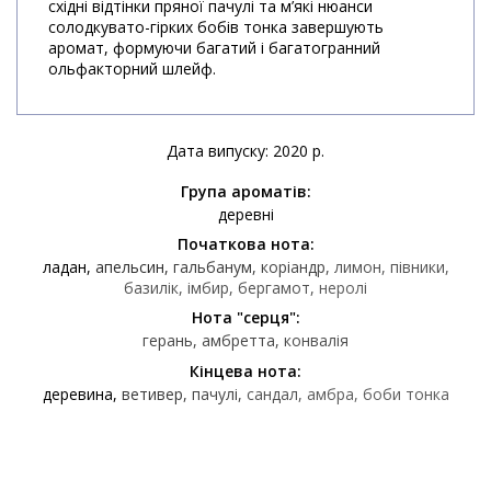
східні відтінки пряної пачулі та м’які нюанси
солодкувато-гірких бобів тонка завершують
аромат, формуючи багатий і багатогранний
ольфакторний шлейф.
Дата випуску: 2020 р.
Група ароматів:
деревні
Початкова нота:
ладан
апельсин
гальбанум
коріандр
лимон
півники
базилік
імбир
бергамот
неролі
Нота "серця":
герань
амбретта
конвалія
Кінцева нота:
деревина
ветивер
пачулі
сандал
амбра
боби тонка