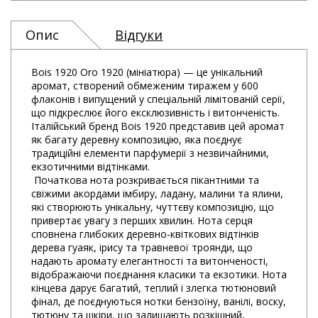
Опис
Відгуки
Bois 1920 Oro 1920 (мініатюра) — це унікальний
аромат, створений обмеженим тиражем у 600
флаконів і випущений у спеціальній лімітованій серії,
що підкреслює його ексклюзивність і витонченість.
Італійський бренд Bois 1920 представив цей аромат
як багату деревну композицію, яка поєднує
традиційні елементи парфумерії з незвичайними,
екзотичними відтінками.
Початкова нота розкривається пікантними та
свіжими акордами імбиру, ладану, малини та ялини,
які створюють унікальну, чуттєву композицію, що
привертає увагу з перших хвилин. Нота серця
сповнена глибоких деревно-квіткових відтінків
дерева гуаяк, ірису та травневої троянди, що
надають аромату елегантності та витонченості,
відображаючи поєднання класики та екзотики. Нота
кінцева дарує багатий, теплий і злегка тютюновий
фінал, де поєднуються нотки бензоїну, ванілі, воску,
тютюну та шкіри, що залишають розкішний,