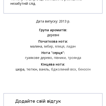
незабутній слід.
Дата випуску: 2013 р.
Група ароматів:
деревні
Початкова нота:
малина
імбир
ялиця
ладан
Нота "серця":
гуаякове дерево
півники
троянда
Кінцева нота:
шкіра
тютюн
ваніль
бджолиний віск
бензоїн
Додайте свій відгук