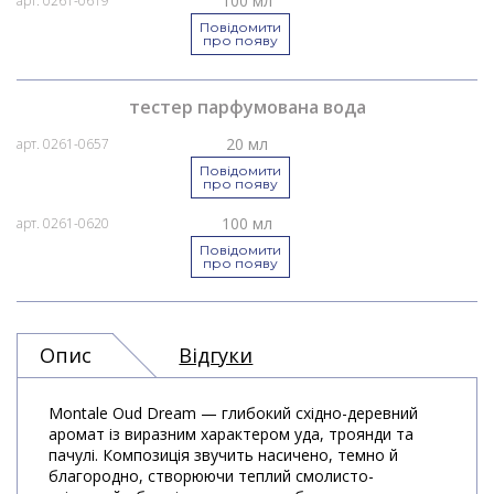
100 мл
арт. 0261-0619
Повідомити
про появу
тестер парфумована вода
20 мл
арт. 0261-0657
Повідомити
про появу
100 мл
арт. 0261-0620
Повідомити
про появу
Опис
Відгуки
Montale Oud Dream — глибокий східно-деревний
аромат із виразним характером уда, троянди та
пачулі. Композиція звучить насичено, темно й
благородно, створюючи теплий смолисто-