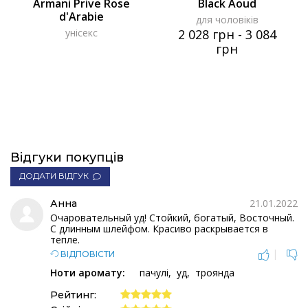
Armani Prive Rose
Black Aoud
d'Arabie
для чоловіків
унісекс
2 028 грн
-
3 084
грн
Відгуки покупців
ДОДАТИ ВІДГУК
21.01.2022
Анна
Очаровательный уд! Стойкий, богатый, Восточный.
С длинным шлейфом. Красиво раскрывается в
тепле.
|
ВІДПОВІСТИ
Ноти аромату:
пачулі
уд
троянда
Рейтинг: