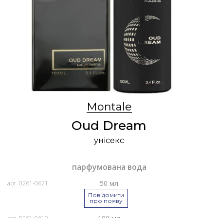
Montale
Oud Dream
унісекс
парфумована вода
50 мл
арт. 0261-0621
Повідомити
про появу