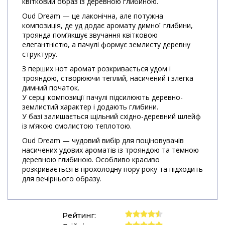
квітковий образ із деревною глибиною.
Oud Dream — це лаконічна, але потужна
композиція, де уд додає аромату димної глибини,
троянда пом’якшує звучання квітковою
елегантністю, а пачулі формує землисту деревну
структуру.
З перших нот аромат розкривається удом і
трояндою, створюючи теплий, насичений і злегка
димний початок.
У серці композиції пачулі підсилюють деревно-
землистий характер і додають глибини.
У базі залишається щільний східно-деревний шлейф
із м’якою смолистою теплотою.
Oud Dream — чудовий вибір для поціновувачів
насичених удових ароматів із трояндою та темною
деревною глибиною. Особливо красиво
розкривається в прохолодну пору року та підходить
для вечірнього образу.
Рейтинг: