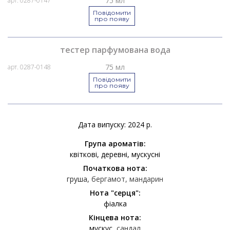
75 мл
арт. 0287-0147
Повідомити
про появу
тестер парфумована вода
75 мл
арт. 0287-0148
Повідомити
про появу
Дата випуску: 2024 р.
Група ароматів:
квіткові
деревні
мускусні
Початкова нота:
груша
бергамот
мандарин
Нота "серця":
фіалка
Кінцева нота:
мускус
сандал