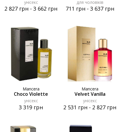
унісекс
для чоловіків
2 827 грн
-
3 662 грн
711 грн
-
3 637 грн
Mancera
Mancera
Choco Violette
Velvet Vanilla
унісекс
унісекс
3 319 грн
2 531 грн
-
2 827 грн