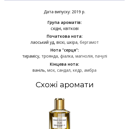
Дата випуску: 2019 р.
Група ароматів:
східні
квіткові
Початкова нота:
лаоський уд
віскі
шкіра
бергамот
Нота "серця":
тирамісу
троянда
фіалка
магнолія
пачулі
Кінцева нота:
ваніль
мох
сандал
кедр
амбра
Схожі аромати