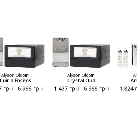
Alyson Oldoini
Alyson Oldoini
A
Cuir d'Encens
Crystal Oud
Am
7 грн
-
6 966 грн
1 437 грн
-
6 966 грн
1 824 