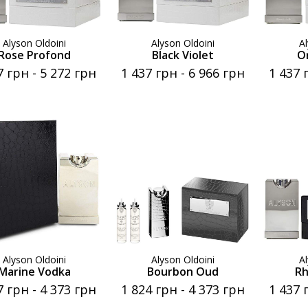
Alyson Oldoini
Alyson Oldoini
A
Rose Profond
Black Violet
O
7 грн
-
5 272 грн
1 437 грн
-
6 966 грн
1 437 
Alyson Oldoini
Alyson Oldoini
A
Marine Vodka
Bourbon Oud
Rh
7 грн
-
4 373 грн
1 824 грн
-
4 373 грн
1 437 