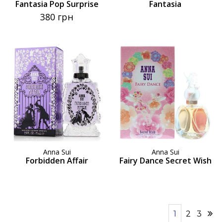
Fantasia Pop Surprise
Fantasia
380 грн
Anna Sui
Anna Sui
Forbidden Affair
Fairy Dance Secret Wish
1
2
3