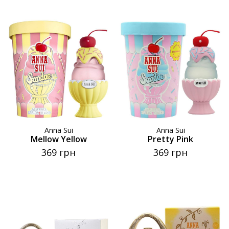
Anna Sui
Anna Sui
Mellow Yellow
Pretty Pink
369 грн
369 грн