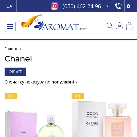
(050) 462 24 96
UA
Головна
Chanel
ФІЛЬТР
Спочатку показувати:
популярні
Хіт
Хіт