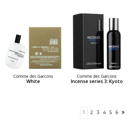
Comme des Garcons
Comme des Garcons
White
Incense series 3: Kyoto
1
2
3
4
5
6