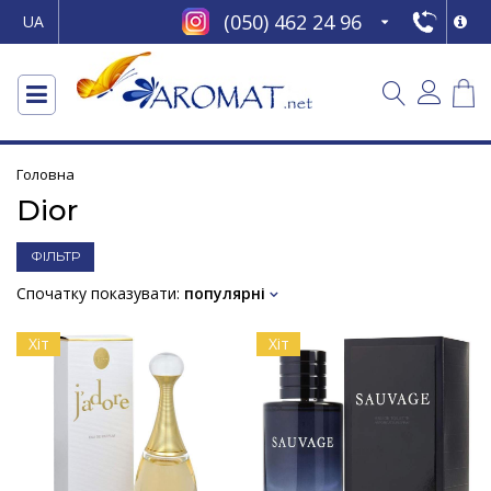
(050) 462 24 96
UA
Головна
Dior
ФІЛЬТР
Спочатку показувати:
популярні
Хіт
Хіт