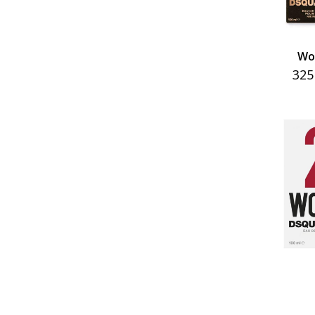
Wo
325