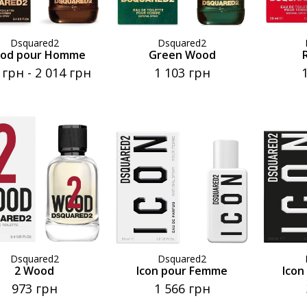
Dsquared2
Dsquared2
od pour Homme
Green Wood
 грн
-
2 014 грн
1 103 грн
Dsquared2
Dsquared2
2 Wood
Icon pour Femme
Ico
973 грн
1 566 грн