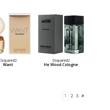
Dsquared2
Dsquared2
Want
He Wood Cologne
1
2
3