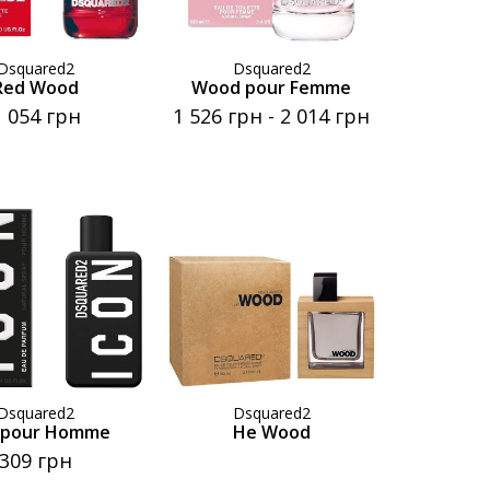
Dsquared2
Dsquared2
Red Wood
Wood pour Femme
1 054 грн
1 526 грн
-
2 014 грн
Dsquared2
Dsquared2
n pour Homme
He Wood
309 грн