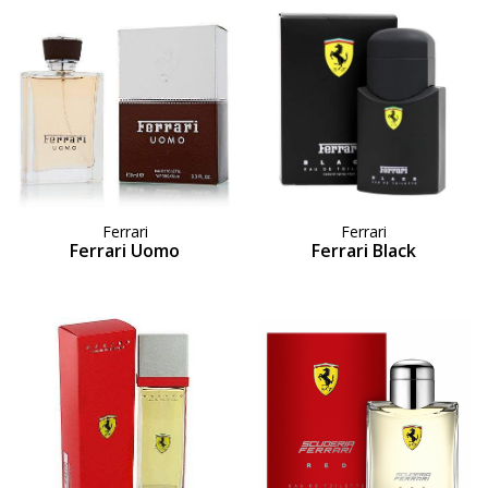
Ferrari
Ferrari
Ferrari Uomo
Ferrari Black