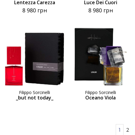
Lentezza Carezza
Luce Dei Cuori
8 980 грн
8 980 грн
Filippo Sorcinelli
Filippo Sorcinelli
_but not today_
Oceano Viola
1
2