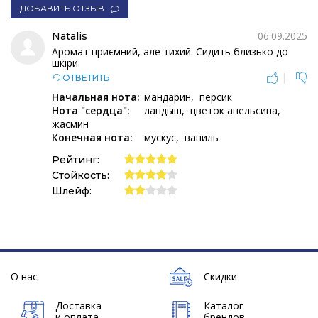
ДОБАВИТЬ ОТЗЫВ
06.09.2025
Natalis
Аромат приємний, але тихий. Сидить близько до
шкіри.
|
ОТВЕТИТЬ
Начальная нота:
мандарин
персик
Нота "сердца":
ландыш
цветок апельсина
жасмин
Конечная нота:
мускус
ваниль
Рейтинг:
Стойкость:
Шлейф:
О нас
Скидки
Доставка
Каталог
и оплата
брендов