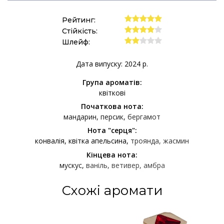
Рейтинг:
Стійкість:
Шлейф:
Дата випуску: 2024 р.
Група ароматів:
квіткові
Початкова нота:
мандарин
персик
бергамот
Нота "серця":
конвалія
квітка апельсина
троянда
жасмин
Кінцева нота:
мускус
ваніль
ветивер
амбра
Схожі аромати