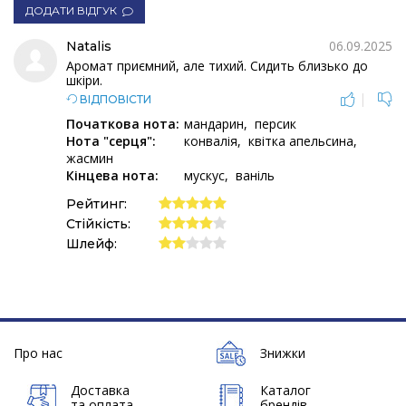
ДОДАТИ ВІДГУК
06.09.2025
Natalis
Аромат приємний, але тихий. Сидить близько до
шкіри.
|
ВІДПОВІСТИ
Початкова нота:
мандарин
персик
Нота "серця":
конвалія
квітка апельсина
жасмин
Кінцева нота:
мускус
ваніль
Рейтинг:
Стійкість:
Шлейф:
Про нас
Знижки
Доставка
Каталог
та оплата
брендів