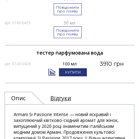
Повідомити
про появу
50 мл
арт. 0143-0415
Повідомити
про появу
тестер парфумована вода
3910 грн
100 мл
арт. 0143-0426
КУПИТИ
Опис
Відгуки
Armani Si Passione Intense — новий яскравий і
захоплюючий квітково-східний аромат для жінок,
випущений у 2020 році знаменитим італійським
модним домом Армані. Продовження культової
композиції Si Passione 2017 року, її більш інтенсивна