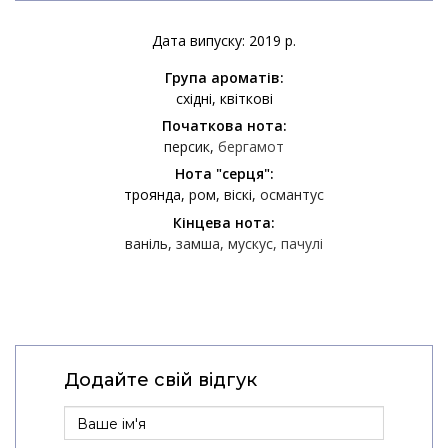
Дата випуску: 2019 р.
Група ароматів:
східні
квіткові
Початкова нота:
персик
бергамот
Нота "серця":
троянда
ром
віскі
османтус
Кінцева нота:
ваніль
замша
мускус
пачулі
Додайте свій відгук