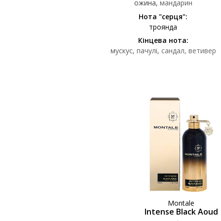
ожина
мандарин
Нота "серця":
троянда
Кінцева нота:
мускус
пачулі
сандал
ветивер
Montale
Intense Black Aoud