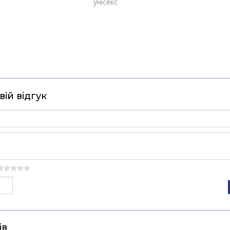
унісекс
ій відгук
ів