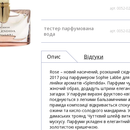
арт. 0052-0
тестер парфумована
арт. 0052-0
вода
Опис
Відгуки
Rose – новий насичений, розкішний схід
2017 році парфумером Sophie Labbe для 
лінійки ароматів «Splendida». Парфуми 
жіночий образ, додадуть штрихи елеган
загадки. У парфумі виразні фруктово-кві
поєднуються з легкими бальзамічними 
піраміда композиції відкривається спо
ожини та кисло-солодкого мандарина. У
дамаських троянд. Чуттєвий шлейф витка
мускусу. Парфуми укладені в елегантни
золотистою кришечкою.