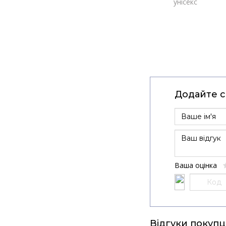
унісекс
Додайте св
Ваша оцінка
Відгуки покупц