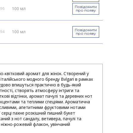
Повідомити
100 мл
296
про появу
Повідомити
100 мл
294
про появу
но-квітковий аромат для жінок. Створений у
італійського модного бренду Bvlgari в рамках
чудово впишуться практично в будь-який
тності, створять атмосферу інтриги та
ткові відтінки, аромат пачулі та деревних нот
акцентами та теплими спеціями. Ароматична
кусливими, апетитними фруктовими нотами
 серці пахне розкішний пишний букет
ний з нот сандалу, ветивера, пачулі та
й ніжно-рожевий флакон, увінчаний