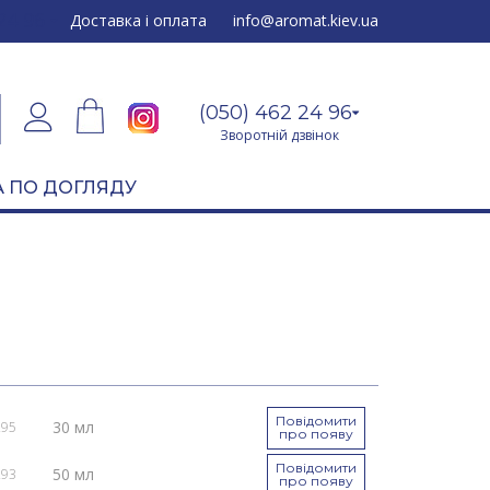
24 96
Доставка і оплата
info@aromat.kiev.ua
(050) 462 24 96
Зворотній дзвінок
 ПО ДОГЛЯДУ
Повідомити
30 мл
295
про появу
Повідомити
50 мл
293
про появу