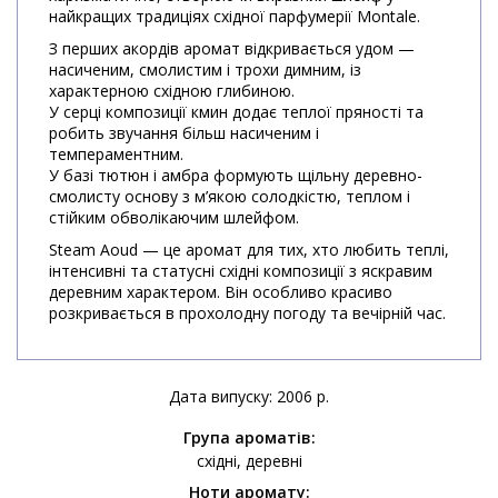
найкращих традиціях східної парфумерії Montale.
З перших акордів аромат відкривається удом —
насиченим, смолистим і трохи димним, із
характерною східною глибиною.
У серці композиції кмин додає теплої пряності та
робить звучання більш насиченим і
темпераментним.
У базі тютюн і амбра формують щільну деревно-
смолисту основу з м’якою солодкістю, теплом і
стійким обволікаючим шлейфом.
Steam Aoud — це аромат для тих, хто любить теплі,
інтенсивні та статусні східні композиції з яскравим
деревним характером. Він особливо красиво
розкривається в прохолодну погоду та вечірній час.
Дата випуску: 2006 р.
Група ароматів:
східні
деревні
Ноти аромату: