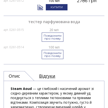
2786 грн
100 мл
арт. 0261-0512
КУПИТИ
тестер парфумована вода
20 мл
арт. 0261-0515
Повідомити
про появу
100 мл
арт. 0261-0514
Повідомити
про появу
Опис
Відгуки
Steam Aoud
— це глибокий і насичений аромат зі
східно-деревним характером, у якому димний уд
поєднується з теплими тютюновими та пряними
відтінками. Композиція звучить потужно, густо й
харизматично, створюючи виразний шлейф у