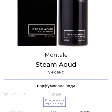
Montale
Steam Aoud
унісекс
парфумована вода
50 мл
арт. 0261-0513
Повідомити
про появу