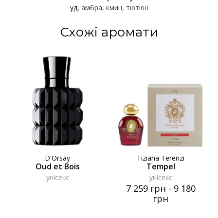
уд
амбра
кмин
тютюн
Схожі аромати
D'Orsay
Tiziana Terenzi
Oud et Bois
Tempel
унісекс
унісекс
7 259 грн
-
9 180
грн