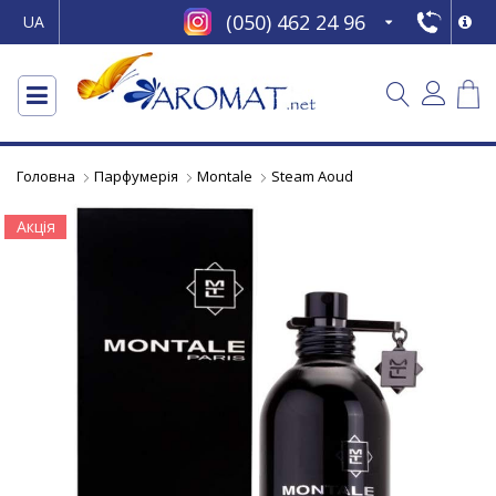
(050) 462 24 96
UA
Головна
Парфумерія
Montale
Steam Aoud
Акція