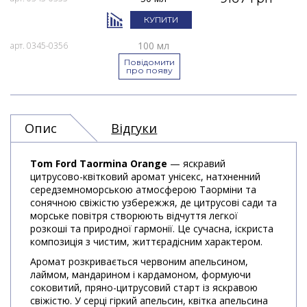
КУПИТИ
100 мл
арт. 0345-0356
Повідомити
про появу
Опис
Відгуки
Tom Ford Taormina Orange
— яскравий
цитрусово-квітковий аромат унісекс, натхненний
середземноморською атмосферою Таорміни та
сонячною свіжістю узбережжя, де цитрусові сади та
морське повітря створюють відчуття легкої
розкоші та природної гармонії. Це сучасна, іскриста
композиція з чистим, життєрадісним характером.
Аромат розкривається червоним апельсином,
лаймом, мандарином і кардамоном, формуючи
соковитий, пряно-цитрусовий старт із яскравою
свіжістю. У серці гіркий апельсин, квітка апельсина