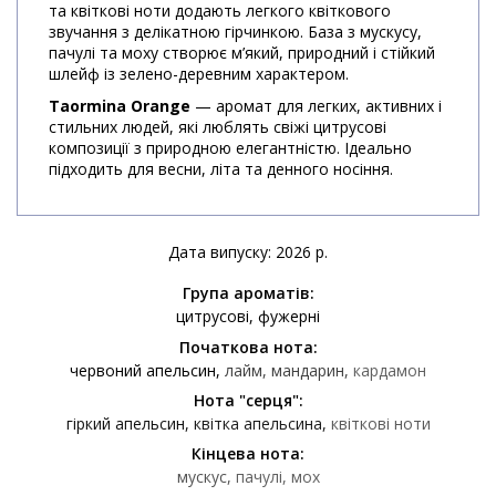
та квіткові ноти додають легкого квіткового
звучання з делікатною гірчинкою. База з мускусу,
пачулі та моху створює м’який, природний і стійкий
шлейф із зелено-деревним характером.
Taormina Orange
— аромат для легких, активних і
стильних людей, які люблять свіжі цитрусові
композиції з природною елегантністю. Ідеально
підходить для весни, літа та денного носіння.
Дата випуску: 2026 р.
Група ароматів:
цитрусові
фужерні
Початкова нота:
червоний апельсин
лайм
мандарин
кардамон
Нота "серця":
гіркий апельсин
квітка апельсина
квіткові ноти
Кінцева нота:
мускус
пачулі
мох