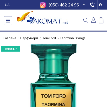
(050) 462 24 96
UA
Головна
Парфумерія
Tom Ford
Taormina Orange
Новинка