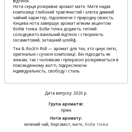
відтінок.
Нота серця розкриває аромат мате. Мате надає
композиції глибокий трав'янистий і злегка димний
чайний характер, підсилюючи її природну свіжість.
Кінцева нота завершує аромат м'яким акцентом
бобів тонка. Боби тонка додають теплий
солодкувато-ванільний відтінок і створюють
оксамитовий, затишний шлейф.
Tea & Rock'n Roll — аромат для тих, хто цінує легкі,
оригінальні і сучасні композиції. Він підходить як
жінкам, так і чоловікам і прекрасно розкривається в
повсякденному житті, підкреслюючи
індивідуальність, свободу і стиль.
Дата випуску: 2020 р.
Група ароматів:
пряні
Ноти аромату:
зелений чай
бергамот
мате
боби тонка