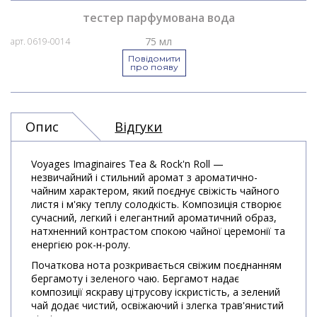
тестер парфумована вода
75 мл
арт. 0619-0014
Повідомити
про появу
Опис
Відгуки
Voyages Imaginaires Tea & Rock'n Roll —
незвичайний і стильний аромат з ароматично-
чайним характером, який поєднує свіжість чайного
листя і м'яку теплу солодкість. Композиція створює
сучасний, легкий і елегантний ароматичний образ,
натхненний контрастом спокою чайної церемонії та
енергією рок-н-ролу.
Початкова нота розкривається свіжим поєднанням
бергамоту і зеленого чаю. Бергамот надає
композиції яскраву цітрусову іскристість, а зелений
чай додає чистий, освіжаючий і злегка трав'янистий