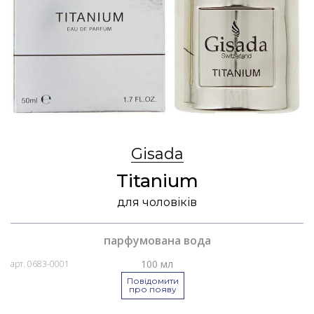
Gisada
Titanium
для чоловіків
парфумована вода
100 мл
арт. 0683-0001
Повідомити
про появу