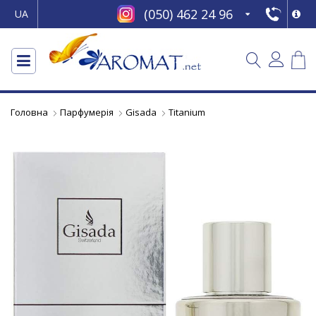
(050) 462 24 96
UA
Головна
Парфумерія
Gisada
Titanium