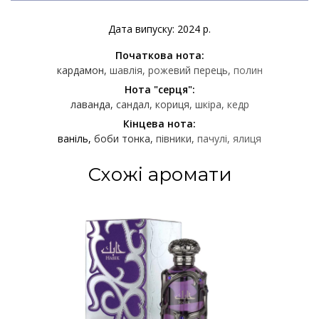
Дата випуску: 2024 р.
Початкова нота:
кардамон
шавлія
рожевий перець
полин
Нота "серця":
лаванда
сандал
кориця
шкіра
кедр
Кінцева нота:
ваніль
боби тонка
півники
пачулі
ялиця
Схожі аромати