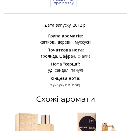
про появу
Дата випуску: 2012 р.
Група ароматів:
квіткові
деревні
мускусні
Початкова нота:
троянда
шафран
фіалка
Нота "серця":
уд
сандал
пачулі
Кінцева нота:
мускус
ветивер
Схожі аромати