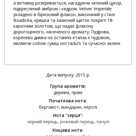
а ветивер розкривається, нагадуючи зелений цукор,
підкреслений амброю і кедром. Vetiver Imperiale
укладено в бірюзовий флакон, виконаний у стилі
Boadicea, кришка та захисний щиток покриті 18-
каратним золотом, що надає флакону
дорогоцінного, насиченого аромату. Пудрова,
коренева димка на останніх етапах є чудовою,
являючи собою суміш ностальгії та сучасної зелені.
Дата випуску: 2015 р.
Група ароматів:
деревні
пряні
Початкова нота:
бергамот
мандарин
неролі
Нота "серця":
чорний перець
рожевий перець
пачулі
Кінцева нота: