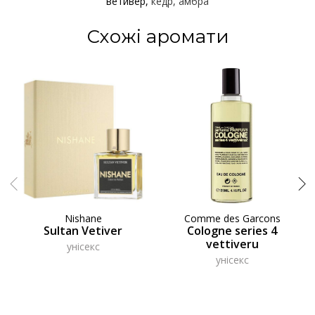
ветивер
кедр
амбра
Схожі аромати
Nishane
Comme des Garcons
Sultan Vetiver
Cologne series 4
vettiveru
унісекс
унісекс