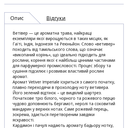
Опис
Відгуки
Ветівер — це ароматна трава, найкращі
екземпляри якої вирощуються в таких місцях, як
Гаїті, Індія, Індонезія та Реюньйон. Слово «ветивер»
походить від тамільського слова, що означає
«викопаний корінь», що ідеально підходить для
рослини, коріння якої є найбільш цінними частинами
для парфумерної промисловості. Процес збору та
сушіння підсилює і розвиває властивий рослині
аромат.
Аромат Vetiver Imperiale іскриться з самого початку,
плавно переходячи в прохолодну ноту ветивера.
Його зелений відтінок – це вицвілий шартрез.
Початкове тріо білого, чорного та рожевого перцю
чудово доповнюють бергамот, неролі та соковитий
мандарин у верхніх нотах. Саме рожевий перець,
зокрема, здається перетвореним завдяки
яскравості.
Кардамон і пачулі надають аромату бадьору нотку,