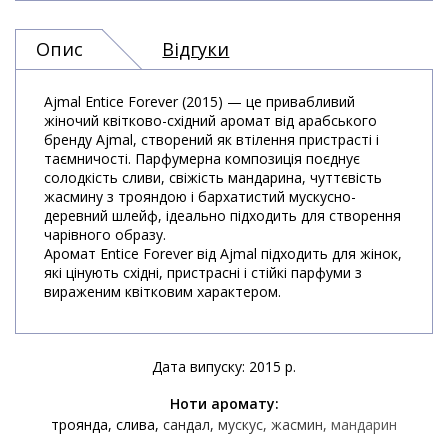
Опис
Відгуки
Ajmal Entice Forever (2015) — це привабливий
жіночий квітково-східний аромат від арабського
бренду Ajmal, створений як втілення пристрасті і
таємничості. Парфумерна композиція поєднує
солодкість сливи, свіжість мандарина, чуттєвість
жасмину з трояндою і бархатистий мускусно-
деревний шлейф, ідеально підходить для створення
чарівного образу.
Аромат Entice Forever від Ajmal підходить для жінок,
які цінують східні, пристрасні і стійкі парфуми з
вираженим квітковим характером.
Дата випуску: 2015 р.
Ноти аромату:
троянда
слива
сандал
мускус
жасмин
мандарин