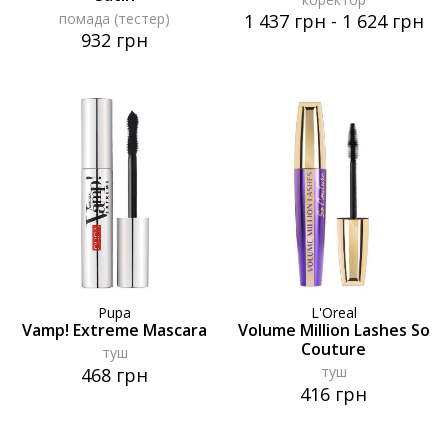
помада (тестер)
1 437 грн
-
1 624 грн
932 грн
Pupa
L'Oreal
Vamp! Extreme Mascara
Volume Million Lashes So
Couture
туш
туш
468 грн
416 грн