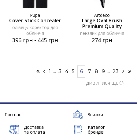
Pupa
Artdeco
Cover Stick Concealer
Large Oval Brush
Premium Quality
олівець-коректор для
обличчя
пензлик для обличчя
396 грн
-
445 грн
274 грн
1
...
3
4
5
6
7
8
9
...
23
ДИВИТИСЯ ЩЕ
Про нас
Знижки
Доставка
Каталог
та оплата
брендів