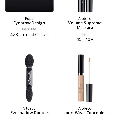
Pupa
Artdeco
Eyebrow Design
Volume Supreme
Mascara
палетка
туш
428 грн
-
431 грн
451 грн
Artdeco
Artdeco
Eyeshadow Double
Long-Wear Concealer