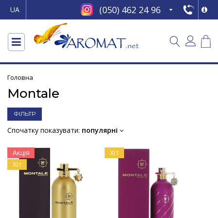
(050) 462 24 96
UA
Головна
Montale
ФІЛЬТР
Спочатку показувати:
популярні
Акція
Хіт
Хіт